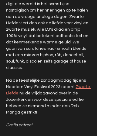
digitale wereld is het soms bijna 
nostalgisch om herinneringen op te halen 
aan de vroege analoge dagen. Zwarte 
Liefde viert dan ook de liefde voor vinyl en 
zwarte muziek. Alle DJ's draaien altijd 
100% vinyl, dat betekent authenticiteit en 
dat kenmerkende warme geluid. We 
gaan van scratches naar smooth blends 
met een mix van hiphop, r&b, dancehall, 
soul, funk, disco en zelfs garage of house 
classics.
Na de feestelijke zondagmiddag tijdens 
Haarlem Vinyl Festival 2023 neemt 
Zwarte 
Liefde
 nu de vrijdagavond over in de 
Jopenkerk en voor deze speciale editie 
hebben ze niemand minder dan Rob 
Manga gestrikt!
Gratis entree! 