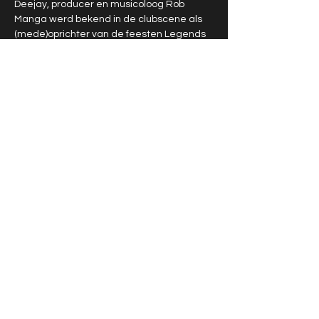
Deejay, producer en musicoloog Rob 
Manga werd bekend in de clubscene als 
(mede)oprichter van de feesten Legends 
(Paradiso) en I Love Vinyl (Amsterdam). Hij 
is een van de langst actieve selectors…
Show More
Share this event
2026 Amsterdam Audio Collective
Privacy Policy